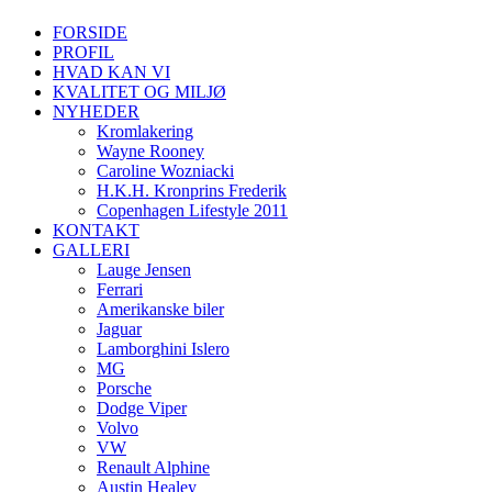
FORSIDE
PROFIL
HVAD KAN VI
KVALITET OG MILJØ
NYHEDER
Kromlakering
Wayne Rooney
Caroline Wozniacki
H.K.H. Kronprins Frederik
Copenhagen Lifestyle 2011
KONTAKT
GALLERI
Lauge Jensen
Ferrari
Amerikanske biler
Jaguar
Lamborghini Islero
MG
Porsche
Dodge Viper
Volvo
VW
Renault Alphine
Austin Healey